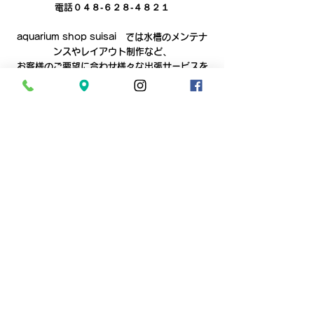
電話０４８‐６２８‐４８２１
aquarium shop suisai　では水槽のメンテナ
ンスやレイアウト制作など、
お客様のご要望に合わせ様々な出張サービスを
行っております。
水槽や観賞魚に関するご要望がございました
ら、まずは一度ご相談ください。
お見積りは無料です。
お問い合わせ
2021年
素材
すべて表示
最新記事