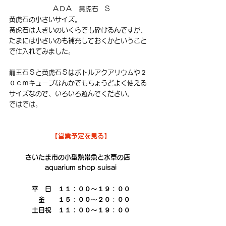
ＡＤＡ　黄虎石　S
黄虎石の小さいサイズ。
黄虎石は大きいのいくらでも砕けるんですが、
たまには小さいのも補充しておくかということ
で仕入れてみました。
龍王石Ｓと黄虎石Ｓはボトルアクアリウムや２
０ｃｍキューブなんかでもちょうどよく使える
サイズなので、いろいろ遊んでください。
ではでは。
【営業予定を見る】
さいたま市の小型熱帯魚と水草の店　
aquarium shop suisai
平　日　１１：００～１９：００
　金　　１５：００～２０：００
土日祝　１１：００～１９：００