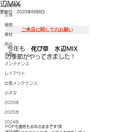
辺MIX
入荷情報
更新日：
2020年6月8日
生体
植物
ご来店に関してのお願い
素材
用品
 今年も
　侘び草　水辺MIX　
水質
の季節がやってきました！
メンテナンス
レイアウト
出張メンテナンス
小ネタ
2026年
2025年
2024年
POPも価格も去年のままです!笑
2023年