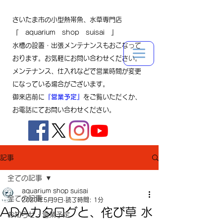
さいたま市の小型熱帯魚、水草専門店
『 aquarium shop suisai 』
水槽の設置・出張メンテナンスもおこなって
おります。お気軽にお問い合わせください。
メンテナンス、仕入れなどで営業時間が変更
になっている場合がございます。
御来店前に
『営業予定』
をご覧いただくか、
お電話にてお問い合わせください。
記事
全ての記事
aquarium shop suisai
全ての記事
2020年5月9日
読了時間: 1分
ADAカタログと、侘び草 水
お知らせ・営業予定