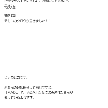
ネオグラスエアに入れて、お家の中で遊んでく
ださい。
2022年
2021年
そして！
新しいカタログが届きました！！
ピッカピカです。
新製品の追加冊子って感じですね。
『MADE　IN　ADA』以降に発売された商品が
載っているようです。