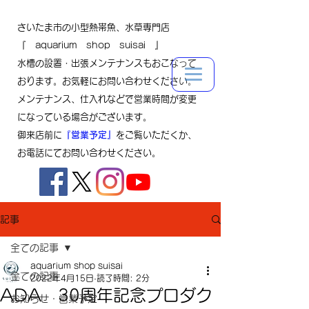
さいたま市の小型熱帯魚、水草専門店
『 aquarium shop suisai 』
水槽の設置・出張メンテナンスもおこなって
おります。お気軽にお問い合わせください。
メンテナンス、仕入れなどで営業時間が変更
になっている場合がございます。
御来店前に
『営業予定』
をご覧いただくか、
お電話にてお問い合わせください。
記事
全ての記事
aquarium shop suisai
全ての記事
2022年4月15日
読了時間: 2分
ADA 30周年記念プロダク
お知らせ・営業予定