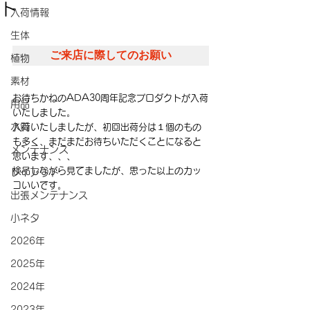
ト
入荷情報
生体
ご来店に際してのお願い
植物
素材
お待ちかねのADA30周年記念プロダクトが入荷
用品
いたしました。
水質
入荷いたしましたが、初回出荷分は１個のもの
も多く、まだまだお待ちいただくことになると
メンテナンス
思います、、、
検品しながら見てましたが、思った以上のカッ
レイアウト
コいいです。
出張メンテナンス
小ネタ
2026年
2025年
2024年
2023年