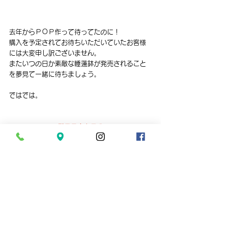
去年からＰＯＰ作って待ってたのに！
購入を予定されてお待ちいただいていたお客様
には大変申し訳ございません。
またいつの日か素敵な睡蓮鉢が発売されること
を夢見て一緒に待ちましょう。
ではでは。
【営業予定を見る】
さいたま市の小型熱帯魚と水草の店　
aquarium shop suisai
平　日　１１：００～１９：００
　金　　１５：００～２０：００
土日祝　１１：００～１９：００
電話０４８‐６２８‐４８２１